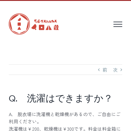
Skip
to
content
前
次
Q. 洗濯はできますか？
A. 脱衣場に洗濯機と乾燥機があるので、ご自由にご
利用ください。
洗濯機は￥200、乾燥機は¥300です。料金は料金箱に