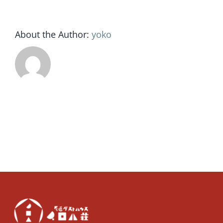
ー
ル
About the Author:
yoko