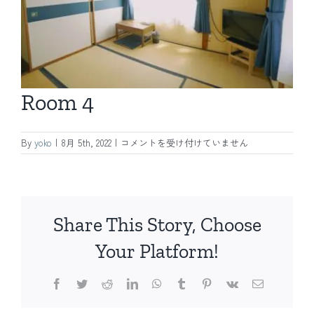
Room 4
Room
By
yoko
|
8月 5th, 2022
|
コメントを受け付けていません
4
は
Share This Story, Choose
Your Platform!
Facebook
Twitter
Reddit
LinkedIn
WhatsApp
Tumblr
Pinterest
Vk
電
子
メ